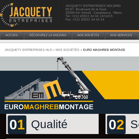
JACQUETY ENTREPRISES HOLDING
95-97, Boulevard de la Gare
20590 Aïn Sebaâ - Casablanca - Maroc
Tél :+212 (0)522 34 04 13/14/15
Fax :+212 (0)522 34 04 24
ACCUEIL
DÉCOUVREZ LA HOLDING
NOS SOCIÉTÉS
NOS SERVICES
JACQUETY ENTREPRISES HLD
»
NOS SOCIÉTÉS
»
EURO MAGHREB MONTAGE
0
1
0
2
Qualité
S