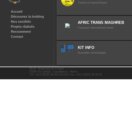
Transit et Import/Export
Accueil
Découvrez la holding
Nos sociétés
AFRIC TRANS MAGHREB
Projets réalisés
Transport international routier
Recrutement
Contact
KIT INFO
Nouvelles technologies
95-97, Boulevard de la Gare
20590 Aïn Sebaâ - Casablanca - Maroc
Tél :+212 (0)522 34 04 13/14/15 Fax :+212 (0)522 34 04 24