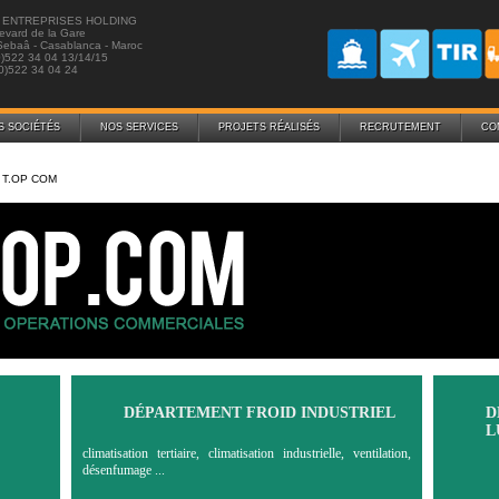
 ENTREPRISES HOLDING
evard de la Gare
Sebaâ - Casablanca - Maroc
0)522 34 04 13/14/15
0)522 34 04 24
S SOCIÉTÉS
NOS SERVICES
PROJETS RÉALISÉS
RECRUTEMENT
CO
T.OP COM
DÉPARTEMENT FROID INDUSTRIEL
D
L
climatisation tertiaire, climatisation industrielle, ventilation,
désenfumage ...