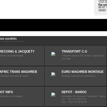
+212 (0
Par vo
95-97, 
20590 
nos sociétés
 la logistique industrielle
RECOING & JACQUETY
TRANSPORT C.G
Transit et Import/Export
Transport jusqu'à 320 Tonnes, logistique et
stockage
AFRIC TRANS MAGHREB
EURO MAGHREB MONTAGE
Transport international routier
Montage industriel et maintenance
KIT INFO
DEPOT - MAROC
Nouvelles technologies
Echalalate Aïn Harouda Casablanca - Maroc
Tél : +212 5 23 58 63 55
Fax : +212 5 23 58 63 54