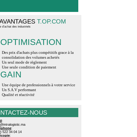
 AVANTAGES
T.OP.COM
e d'achat des industriels
OPTIMISATION
Des prix d'achats plus compétitifs grace à la
consolidation des volumes achetés
Un seul mode de règlement
Une seule condition de paiement
GAIN
Une équipe de professionnels à votre service
Un S.A.V performant
Qualité et réactivité
NTACTEZ-NOUS
il
:
intralogistic.ma
léphone
:
) 522 34 04 14
lécopie
: