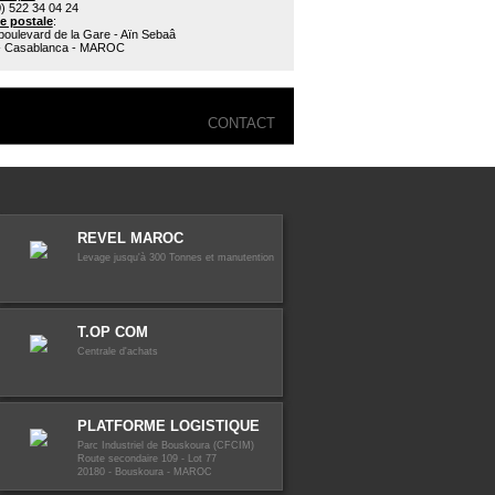
) 522 34 04 24
ie postale
:
boulevard de la Gare - Aïn Sebaâ
- Casablanca - MAROC
CONTACT
REVEL MAROC
Levage jusqu'à 300 Tonnes et manutention
T.OP COM
Centrale d'achats
PLATFORME LOGISTIQUE
Parc Industriel de Bouskoura (CFCIM)
Route secondaire 109 - Lot 77
20180 - Bouskoura - MAROC