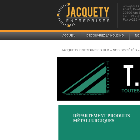
JACQUETY
95-97, Boul
20590 Aïn 
Tél :+212 (
Fax :+212 (
ACCUEIL
DÉCOUVREZ LA HOLDING
NO
JACQUETY ENTREPRISES HLD
»
NOS SOCIÉTÉS
»
DÉPARTEMENT PRODUITS
MÉTALLURGIQUES