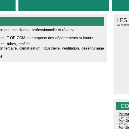
LES
La central
 centrale d'achat professionnelle et réactive.
iples, T.OP COM se compose des départements suivants :
s, tubes, profilés...
on tertiaire, climatisation industrielle, ventilation, désenfumage
el
CO
Par ma
topcom@
Par té
+212 (0
Par té